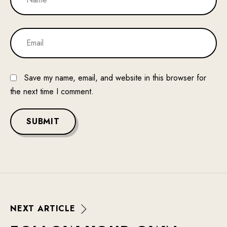
Save my name, email, and website in this browser for
the next time I comment.
SUBMIT
N
E
X
T
A
R
T
I
C
L
E