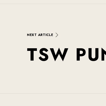
N
E
X
T
A
R
T
I
C
L
E
T
S
W
P
U